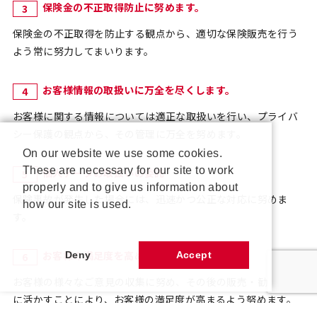
保険⾦の不正取得防⽌に努めます。
保険⾦の不正取得を防⽌する観点から、適切な保険販売を⾏う
よう常に努⼒してまいります。
お客様情報の取扱いに万全を尽くします。
お客様に関する情報については適正な取扱いを⾏い、プライバ
シー保護の観点から、その管理に万全を努めます。
On our website we use some cookies.
These are necessary for our site to work
個⼈データの取扱いの委託
properly and to give us information about
保険事故が発⽣した場合には、迅速かつ公正な対応に努めま
how our site is used.
す。
お客様の満⾜度を⾼めるよう努めます。
Deny
Accept
お客様の様々なご意⾒の収集に努め、その後の販売・勧誘活動
に活かすことにより、お客様の満⾜度が⾼まるよう努めます。