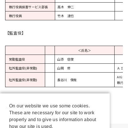
執行役員損害サービス部長
高木 伸二
執行役員
竹木 達也
【監査役】
＜氏名＞
常勤監査役
山添 信俊
社外監査役(非常勤)
山岡 修
ＡＩＧ
AIGｼﾞ
社外監査役(非常勤)
長谷川 俊哉
執行役員
On our website we use some cookies.
お知らせ一覧へ戻る >
These are necessary for our site to work
properly and to give us information about
how our site is used.