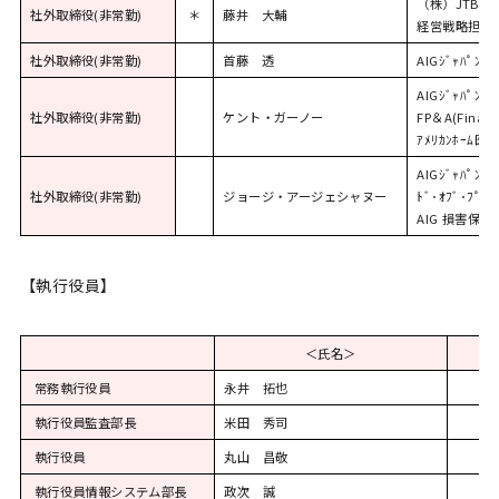
（株）JTB 
社外取締役(非常勤)
＊
藤井 大輔
経営戦略担当（
社外取締役(非常勤)
首藤 透
AIGｼﾞｬﾊﾟ
AIGｼﾞｬﾊﾟﾝ･
社外取締役(非常勤)
ケント・ガーノー
FP＆A(Financ
ｱﾒﾘｶﾝﾎｰ
AIGｼﾞｬﾊﾟﾝ･
社外取締役(非常勤)
ジョージ・アージェシャヌー
ﾄﾞ･ｵﾌﾞ･ﾌﾟﾗｲ
AIG 損害保
【執行役員】
＜氏名＞
常務執行役員
永井 拓也
執行役員監査部長
米田 秀司
執行役員
丸山 昌敬
執行役員情報システム部長
政次 誠