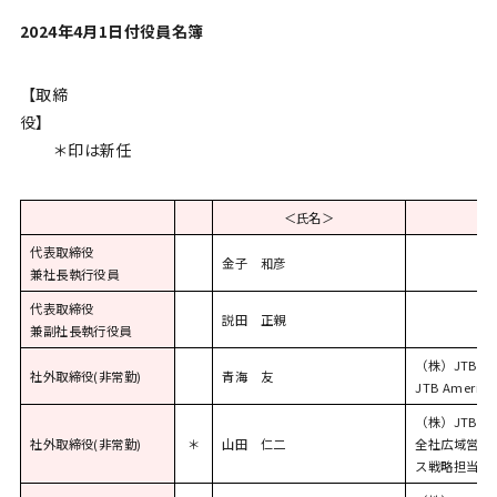
2024
年4月1日付役員名簿
【取締
役】
＊印は新任
＜氏名＞
代表取締役
金子 和彦
兼社長執行役員
代表取締役
説田 正親
兼副社長執行役員
（株）JTB 
社外取締役(非常勤)
青海 友
JTB Ameri
（株）JTB
社外取締役(非常勤)
＊
山田 仁二
全社広域営業
ス戦略担当