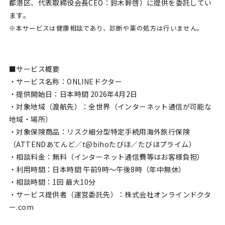
都港区、代表取締役会長CEO：鈴木幹啓）に提供を委託してい
ます。
※本サービスは健康相談であり、診断や薬の処方は行いません。
■サービス概要
・サービス名称：ONLINEドクター
・提供開始日：日本時間 2026年4月2日
・対象地域（渡航先）：全世界（インターネット通信が可能な
地域・場所）
・対象保険商品：リスク細分型特定手続用海外旅行保険
（ATTENDあてんど／t@bihoたびほ／たびほプライム）
・相談料金：無料（インターネット通信費等はお客様負担）
・利用時間：日本時間 午前9時～午後8時（年中無休）
・相談時間：1回 最大10分
・サービス提供者（運営委託先）：株式会社オンラインドクタ
ー.com