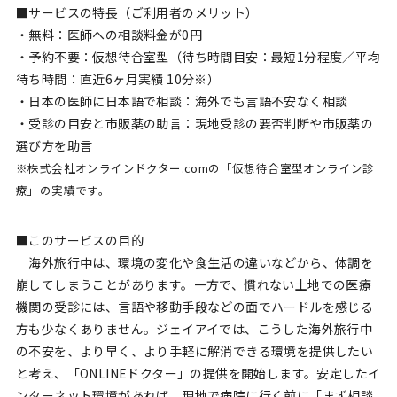
■サービスの特長（ご利用者のメリット）
・無料：医師への相談料金が0円
・予約不要：仮想待合室型（待ち時間目安：最短1分程度／平均
待ち時間：直近6ヶ月実績 10分※）
・日本の医師に日本語で相談：海外でも言語不安なく相談
・受診の目安と市販薬の助言：現地受診の要否判断や市販薬の
選び方を助言
※株式会社オンラインドクター.comの「仮想待合室型オンライン診
療」の実績です。
■このサービスの目的
海外旅行中は、環境の変化や食生活の違いなどから、体調を
崩してしまうことがあります。一方で、慣れない土地での医療
機関の受診には、言語や移動手段などの面でハードルを感じる
方も少なくありません。ジェイアイでは、こうした海外旅行中
の不安を、より早く、より手軽に解消できる環境を提供したい
と考え、「ONLINEドクター」の提供を開始します。安定したイ
ンターネット環境があれば、現地で病院に行く前に「まず相談