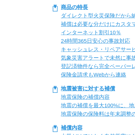
商品の特長
ダイレクト型火災保険だから
補償は必要な分だけにカスタ
インターネット割引10％
24時間365日安心の事故対応
キャッシュレス・リペアサー
気象災害アラートで未然に事
登記済物件なら完全ペーパー
保険金請求もWebから連絡
地震被害に対する補償
地震保険の補償内容
地震の補償を最大100%に、
地震保険の保険料は年末調整
補償内容