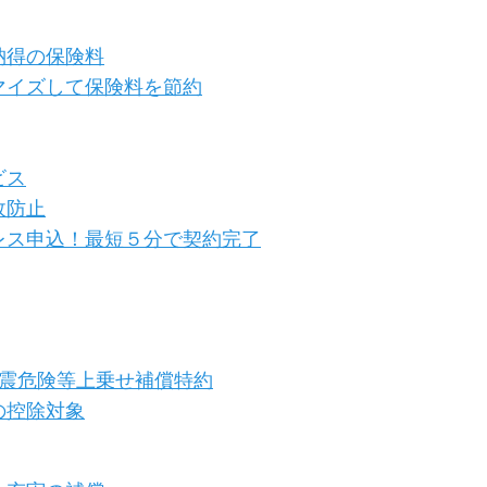
納得の保険料
マイズして保険料を節約
ビス
故防止
レス申込！最短５分で契約完了
地震危険等上乗せ補償特約
の控除対象