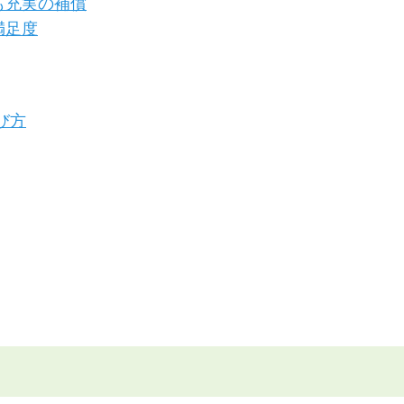
も充実の補償
満足度
び方